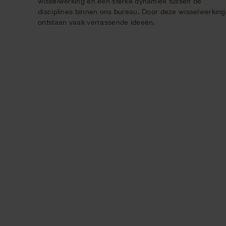
wisselwerking en een sterke dynamiek tussen de
disciplines binnen ons bureau. Door deze wisselwerking
ontstaan vaak verrassende ideeën.