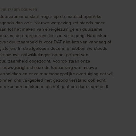
Duurzaam bouwen
Duurzaamheid staat hoger op de maatschappelijke
agenda dan ooit. Nieuwe wetgeving zet steeds meer
aan tot het maken van energiezuinige en duurzame
keuzes; de energietransitie is in volle gang. Nadenken
over duurzaamheid is voor DAT niet iets van vandaag of
gisteren. In de afgelopen decennia hebben we steeds
de nieuwe ontwikkelingen op het gebied van
duurzaamheid opgezocht. Voorop staan onze
nieuwsgierigheid naar de toepassing van nieuwe
technieken en onze maatschappelijke overtuiging dat wij
binnen ons vakgebied met gezond verstand ook echt
iets kunnen betekenen als het gaat om duurzaamheid!