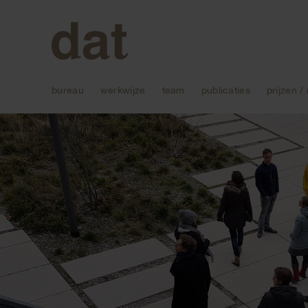
bureau
werkwijze
team
publicaties
prijzen /