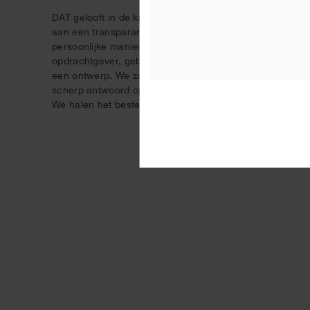
DAT gelooft in de kracht van samenwerken. We hechten
aan een transparant ontwerpproces. Op een
persoonlijke manier komen we, in overleg met
opdrachtgever, gebruikers, gemeenten en adviseurs, tot
een ontwerp. We zoeken naar draagvlak en naar een
scherp antwoord op de vraag.
We halen het beste uit iedere opgave.