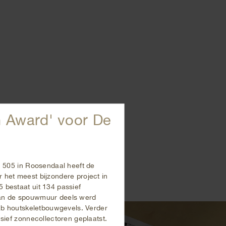
 Award' voor De
 505 in Roosendaal heeft de
het meest bijzondere project in
bestaat uit 134 passief
an de spouwmuur deels werd
ab houtskeletbouwgevels. Verder
sief zonnecollectoren geplaatst.