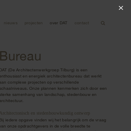
×
nieuws
projecten
over DAT
contact
Bureau
DAT (De Architectenwerkgroep Tilburg) is een
enthousiast en energiek architectenbureau dat werkt
aan complexe projecten op verschillende
schaalniveaus. Onze plannen kenmerken zich door een
sterke samenhang van landschap, stedenbouw en
architectuur.
Architectonisch en stedenbouwkundig ontwerp
Bij iedere opgave vinden wij het belangrijk om de vraag
van onze opdrachtgevers in de volle breedte te